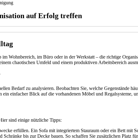
nigung
sation auf Erfolg treffen
ltag
im Wohnbereich, im Büro oder in der Werkstatt – die richtige Organisat
n einem chaotischen Umfeld und einem produktiven Arbeitsbereich aus
?
ktuellen Bedarf zu analysieren. Beobachten Sie, welche Gegenstände h
on ein einfacher Blick auf die vorhandenen Möbel und Regalsysteme, um 
Hier sind einige nützliche Tipps:
cke erfüllen. Ein Sofa mit integriertem Stauraum oder ein Bett mit Sc
Schränke bis zur Decke bauen. So schaffen Sie zusätzlichen Platz für