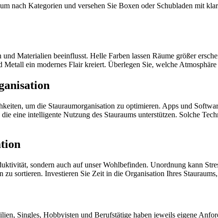
aum nach Kategorien und versehen Sie Boxen oder Schubladen mit klare
n und Materialien beeinflusst. Helle Farben lassen Räume größer ersc
nd Metall ein modernes Flair kreiert. Überlegen Sie, welche Atmosphä
ganisation
lichkeiten, um die Stauraumorganisation zu optimieren. Apps und Softw
 die eine intelligente Nutzung des Stauraums unterstützen. Solche Te
tion
duktivität, sondern auch auf unser Wohlbefinden. Unordnung kann Stres
n zu sortieren. Investieren Sie Zeit in die Organisation Ihres Staurau
ilien, Singles, Hobbyisten und Berufstätige haben jeweils eigene Anfor