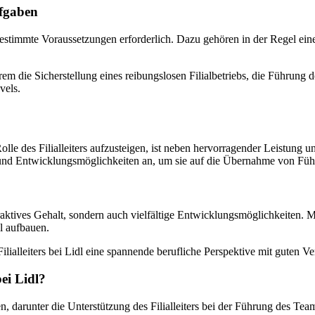
ufgaben
ind bestimmte Voraussetzungen erforderlich. Dazu gehören in der Regel 
derem die Sicherstellung eines reibungslosen Filialbetriebs, die Führu
vels.
e Rolle des Filialleiters aufzusteigen, ist neben hervorragender Leistun
n und Entwicklungsmöglichkeiten an, um sie auf die Übernahme von Füh
in attraktives Gehalt, sondern auch vielfältige Entwicklungsmöglichkeite
l aufbauen.
Filialleiters bei Lidl eine spannende berufliche Perspektive mit guten Ve
bei Lidl?
aben, darunter die Unterstützung des Filialleiters bei der Führung des T