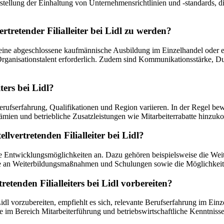
stellung der Einhaltung von Unternehmensrichtlinien und -standards, 
tretender Filialleiter bei Lidl zu werden?
gel eine abgeschlossene kaufmännische Ausbildung im Einzelhandel oder 
Organisationstalent erforderlich. Zudem sind Kommunikationsstärke, 
ters bei Lidl?
h Berufserfahrung, Qualifikationen und Region variieren. In der Regel 
mien und betriebliche Zusatzleistungen wie Mitarbeiterrabatte hinzu
lvertretenden Filialleiter bei Lidl?
iedene Entwicklungsmöglichkeiten an. Dazu gehören beispielsweise die We
 an Weiterbildungsmaßnahmen und Schulungen sowie die Möglichkeit, s
retenden Filialleiters bei Lidl vorbereiten?
 bei Lidl vorzubereiten, empfiehlt es sich, relevante Berufserfahrung 
ise im Bereich Mitarbeiterführung und betriebswirtschaftliche Kenntni