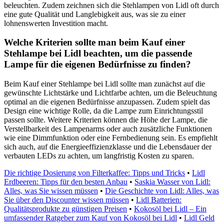
beleuchten. Zudem zeichnen sich die Stehlampen von Lidl oft durch
eine gute Qualität und Langlebigkeit aus, was sie zu einer
lohnenswerten Investition macht.
Welche Kriterien sollte man beim Kauf einer
Stehlampe bei Lidl beachten, um die passende
Lampe für die eigenen Bedürfnisse zu finden?
Beim Kauf einer Stehlampe bei Lidl sollte man zunächst auf die
gewünschte Lichtstärke und Lichtfarbe achten, um die Beleuchtung
optimal an die eigenen Bedürfnisse anzupassen. Zudem spielt das
Design eine wichtige Rolle, da die Lampe zum Einrichtungsstil
passen sollte. Weitere Kriterien können die Höhe der Lampe, die
Verstellbarkeit des Lampenarms oder auch zusätzliche Funktionen
wie eine Dimmfunktion oder eine Fernbedienung sein. Es empfiehlt
sich auch, auf die Energieeffizienzklasse und die Lebensdauer der
verbauten LEDs zu achten, um langfristig Kosten zu sparen.
Die richtige Dosierung von Filterkaffee: Tipps und Tricks
•
Lidl
Erdbeeren: Tipps für den besten Anbau
•
Saskia Wasser von Lidl:
Alles, was Sie wissen müssen
•
Die Geschichte von Lidl: Alles, was
Sie über den Discounter wissen müssen
•
Lidl Batterien:
Qualitätsprodukte zu günstigen Preisen
•
Kokosöl bei Lidl – Ein
umfassender Ratgeber zum Kauf von Kokosöl bei Lidl
•
Lidl Geld