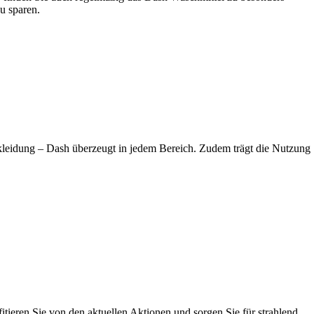
u sparen.
tskleidung – Dash überzeugt in jedem Bereich. Zudem trägt die Nutzung
tieren Sie von den aktuellen Aktionen und sorgen Sie für strahlend