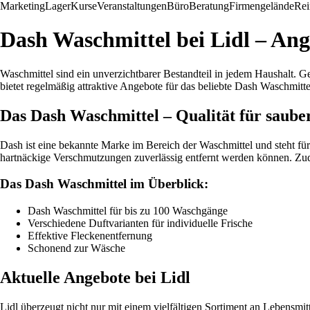
Marketing
Lager
Kurse
Veranstaltungen
Büro
Beratung
Firmengelände
Rei
Dash Waschmittel bei Lidl – An
Waschmittel sind ein unverzichtbarer Bestandteil in jedem Haushalt. G
bietet regelmäßig attraktive Angebote für das beliebte Dash Waschmitte
Das Dash Waschmittel – Qualität für saub
Dash ist eine bekannte Marke im Bereich der Waschmittel und steht f
hartnäckige Verschmutzungen zuverlässig entfernt werden können. Zudem
Das Dash Waschmittel im Überblick:
Dash Waschmittel für bis zu 100 Waschgänge
Verschiedene Duftvarianten für individuelle Frische
Effektive Fleckenentfernung
Schonend zur Wäsche
Aktuelle Angebote bei Lidl
Lidl überzeugt nicht nur mit einem vielfältigen Sortiment an Lebensm