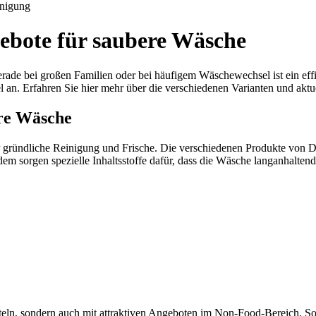
nigung
gebote für saubere Wäsche
erade bei großen Familien oder bei häufigem Wäschewechsel ist ein effi
l an. Erfahren Sie hier mehr über die verschiedenen Varianten und aktu
ere Wäsche
ür gründliche Reinigung und Frische. Die verschiedenen Produkte von 
 sorgen spezielle Inhaltsstoffe dafür, dass die Wäsche langanhaltend 
itteln, sondern auch mit attraktiven Angeboten im Non-Food-Bereich. 