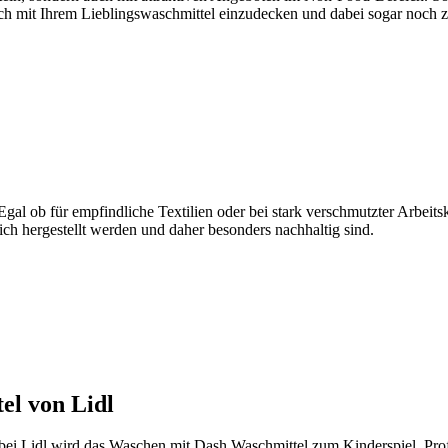
ch mit Ihrem Lieblingswaschmittel einzudecken und dabei sogar noch z
 Egal ob für empfindliche Textilien oder bei stark verschmutzter Arbei
h hergestellt werden und daher besonders nachhaltig sind.
el von Lidl
bei Lidl wird das Waschen mit Dash Waschmittel zum Kinderspiel. Profi