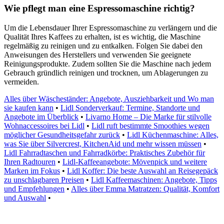
Wie pflegt man eine Espressomaschine richtig?
Um die Lebensdauer Ihrer Espressomaschine zu verlängern und die
Qualität Ihres Kaffees zu erhalten, ist es wichtig, die Maschine
regelmäßig zu reinigen und zu entkalken. Folgen Sie dabei den
Anweisungen des Herstellers und verwenden Sie geeignete
Reinigungsprodukte. Zudem sollten Sie die Maschine nach jedem
Gebrauch gründlich reinigen und trocknen, um Ablagerungen zu
vermeiden.
Alles über Wäscheständer: Angebote, Ausziehbarkeit und Wo man
sie kaufen kann
•
Lidl Sonderverkauf: Termine, Standorte und
Angebote im Überblick
•
Livarno Home – Die Marke für stilvolle
Wohnaccessoires bei Lidl
•
Lidl ruft bestimmte Smoothies wegen
möglicher Gesundheitsgefahr zurück
•
Lidl Küchenmaschine: Alles,
was Sie über Silvercrest, KitchenAid und mehr wissen müssen
•
Lidl Fahrradtaschen und Fahrradkörbe: Praktisches Zubehör für
Ihren Radtouren
•
Lidl-Kaffeeangebote: Mövenpick und weitere
Marken im Fokus
•
Lidl Koffer: Die beste Auswahl an Reisegepäck
zu unschlagbaren Preisen
•
Lidl Kaffeemaschinen: Angebote, Tipps
und Empfehlungen
•
Alles über Emma Matratzen: Qualität, Komfort
und Auswahl
•