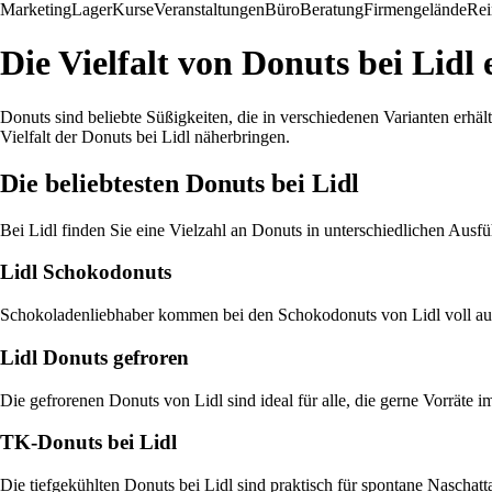
Marketing
Lager
Kurse
Veranstaltungen
Büro
Beratung
Firmengelände
Rei
Die Vielfalt von Donuts bei Lidl
Donuts sind beliebte Süßigkeiten, die in verschiedenen Varianten erhäl
Vielfalt der Donuts bei Lidl näherbringen.
Die beliebtesten Donuts bei Lidl
Bei Lidl finden Sie eine Vielzahl an Donuts in unterschiedlichen Ausf
Lidl Schokodonuts
Schokoladenliebhaber kommen bei den Schokodonuts von Lidl voll auf 
Lidl Donuts gefroren
Die gefrorenen Donuts von Lidl sind ideal für alle, die gerne Vorrät
TK-Donuts bei Lidl
Die tiefgekühlten Donuts bei Lidl sind praktisch für spontane Nascha