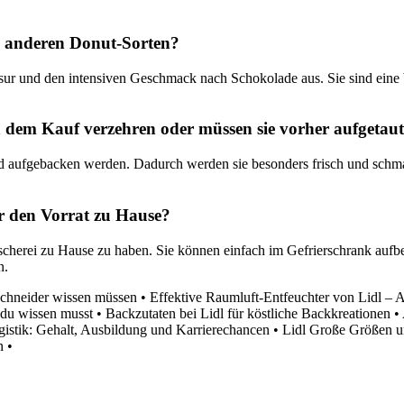
n anderen Donut-Sorten?
ur und den intensiven Geschmack nach Schokolade aus. Sie sind eine be
 dem Kauf verzehren oder müssen sie vorher aufgetau
 aufgebacken werden. Dadurch werden sie besonders frisch und schmac
r den Vorrat zu Hause?
ascherei zu Hause zu haben. Sie können einfach im Gefrierschrank auf
n.
schneider wissen müssen
•
Effektive Raumluft-Entfeuchter von Lidl – 
s du wissen musst
•
Backzutaten bei Lidl für köstliche Backkreationen
•
gistik: Gehalt, Ausbildung und Karrierechancen
•
Lidl Große Größen u
n
•