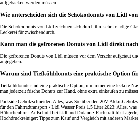
aufgebacken werden müssen.
Wie unterscheiden sich die Schokodonuts von Lidl vo
Die Schokodonuts von Lidl zeichnen sich durch ihre schokoladige Glas
Leckerei für zwischendurch.
Kann man die gefrorenen Donuts von Lidl direkt nach
Die gefrorenen Donuts von Lidl müssen vor dem Verzehr aufgetaut und
angegeben.
Warum sind Tiefkühldonuts eine praktische Option fü
Tiefkühldonuts sind eine praktische Option, um immer eine leckere N
man jederzeit frische Donuts zur Hand, ohne extra einkaufen zu müsse
Parkside Gehölzschneider: Alles, was Sie über den 20V Akku-Gehölz
für den Fahrradtransport
•
Lidl Wasser Preis 1,5 Liter 2023: Alles, wa
Hähnchenbrust Aufschnitt bei Lidl und Dulano
•
Fachkraft für Lagerlo
Hochdruckreiniger: Tipps zum Kauf und Vergleich mit anderen Marke