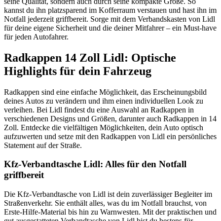
seine Qualität, sondern auch durch seine kompakte Größe. So
kannst du ihn platzsparend im Kofferraum verstauen und hast ihn im
Notfall jederzeit griffbereit. Sorge mit dem Verbandskasten von Lidl
für deine eigene Sicherheit und die deiner Mitfahrer – ein Must-have
für jeden Autofahrer.
Radkappen 14 Zoll Lidl: Optische
Highlights für dein Fahrzeug
Radkappen sind eine einfache Möglichkeit, das Erscheinungsbild
deines Autos zu verändern und ihm einen individuellen Look zu
verleihen. Bei Lidl findest du eine Auswahl an Radkappen in
verschiedenen Designs und Größen, darunter auch Radkappen in 14
Zoll. Entdecke die vielfältigen Möglichkeiten, dein Auto optisch
aufzuwerten und setze mit den Radkappen von Lidl ein persönliches
Statement auf der Straße.
Kfz-Verbandtasche Lidl: Alles für den Notfall
griffbereit
Die Kfz-Verbandtasche von Lidl ist dein zuverlässiger Begleiter im
Straßenverkehr. Sie enthält alles, was du im Notfall brauchst, von
Erste-Hilfe-Material bis hin zu Warnwesten. Mit der praktischen und
gut ausgestatteten Verbandtasche von Lidl bist du bestens für