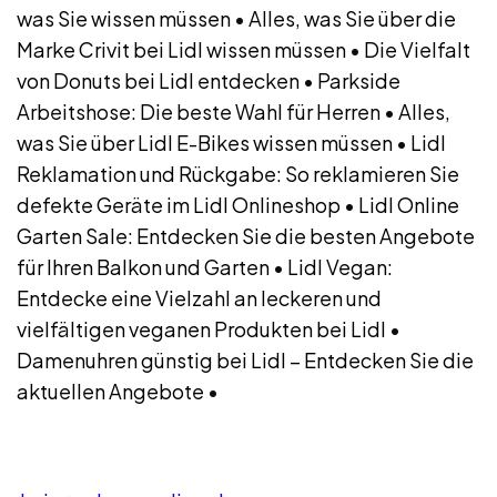
was Sie wissen müssen
•
Alles, was Sie über die
Marke Crivit bei Lidl wissen müssen
•
Die Vielfalt
von Donuts bei Lidl entdecken
•
Parkside
Arbeitshose: Die beste Wahl für Herren
•
Alles,
was Sie über Lidl E-Bikes wissen müssen
•
Lidl
Reklamation und Rückgabe: So reklamieren Sie
defekte Geräte im Lidl Onlineshop
•
Lidl Online
Garten Sale: Entdecken Sie die besten Angebote
für Ihren Balkon und Garten
•
Lidl Vegan:
Entdecke eine Vielzahl an leckeren und
vielfältigen veganen Produkten bei Lidl
•
Damenuhren günstig bei Lidl – Entdecken Sie die
aktuellen Angebote
•