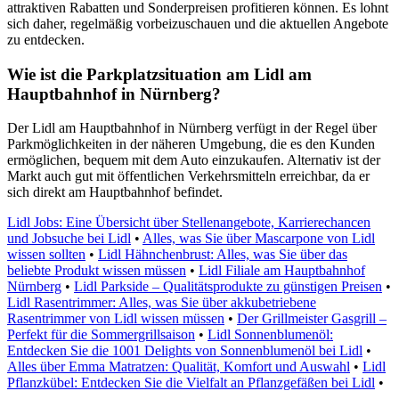
attraktiven Rabatten und Sonderpreisen profitieren können. Es lohnt
sich daher, regelmäßig vorbeizuschauen und die aktuellen Angebote
zu entdecken.
Wie ist die Parkplatzsituation am Lidl am
Hauptbahnhof in Nürnberg?
Der Lidl am Hauptbahnhof in Nürnberg verfügt in der Regel über
Parkmöglichkeiten in der näheren Umgebung, die es den Kunden
ermöglichen, bequem mit dem Auto einzukaufen. Alternativ ist der
Markt auch gut mit öffentlichen Verkehrsmitteln erreichbar, da er
sich direkt am Hauptbahnhof befindet.
Lidl Jobs: Eine Übersicht über Stellenangebote, Karrierechancen
und Jobsuche bei Lidl
•
Alles, was Sie über Mascarpone von Lidl
wissen sollten
•
Lidl Hähnchenbrust: Alles, was Sie über das
beliebte Produkt wissen müssen
•
Lidl Filiale am Hauptbahnhof
Nürnberg
•
Lidl Parkside – Qualitätsprodukte zu günstigen Preisen
•
Lidl Rasentrimmer: Alles, was Sie über akkubetriebene
Rasentrimmer von Lidl wissen müssen
•
Der Grillmeister Gasgrill –
Perfekt für die Sommergrillsaison
•
Lidl Sonnenblumenöl:
Entdecken Sie die 1001 Delights von Sonnenblumenöl bei Lidl
•
Alles über Emma Matratzen: Qualität, Komfort und Auswahl
•
Lidl
Pflanzkübel: Entdecken Sie die Vielfalt an Pflanzgefäßen bei Lidl
•