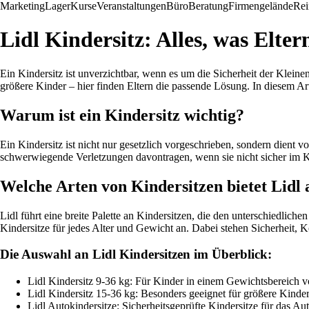
Marketing
Lager
Kurse
Veranstaltungen
Büro
Beratung
Firmengelände
Rei
Lidl Kindersitz: Alles, was Elte
Ein Kindersitz ist unverzichtbar, wenn es um die Sicherheit der Klein
größere Kinder – hier finden Eltern die passende Lösung. In diesem Ar
Warum ist ein Kindersitz wichtig?
Ein Kindersitz ist nicht nur gesetzlich vorgeschrieben, sondern dient
schwerwiegende Verletzungen davontragen, wenn sie nicht sicher im Kin
Welche Arten von Kindersitzen bietet Lidl 
Lidl führt eine breite Palette an Kindersitzen, die den unterschiedlic
Kindersitze für jedes Alter und Gewicht an. Dabei stehen Sicherheit, 
Die Auswahl an Lidl Kindersitzen im Überblick:
Lidl Kindersitz 9-36 kg: Für Kinder in einem Gewichtsbereich v
Lidl Kindersitz 15-36 kg: Besonders geeignet für größere Kinder
Lidl Autokindersitze: Sicherheitsgeprüfte Kindersitze für das Aut