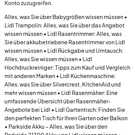
Konto zuzugreifen.
Alles, was Sie über Babygrößen wissen müssen
•
Lidl Trampolin: Alles, was Sie über das Angebot
wissen müssen
•
Lidl Rasentrimmer: Alles, was
Sie über akkubetriebene Rasentrimmer von Lidl
wissen müssen
•
Lidl Rückgabe und Umtausch:
Alles, was Sie wissen müssen
•
Lidl
Hochdruckreiniger: Tipps zum Kauf und Vergleich
mit anderen Marken
•
Lidl Küchenmaschine:
Alles, was Sie über Silvercrest, KitchenAid und
mehr wissen müssen
•
Lidl Rasenmäher: Eine
umfassende Übersicht über Rasenmäher-
Angebote bei Lidl
•
Lidl Gartentisch: Finden Sie
den perfekten Tisch für Ihren Garten oder Balkon
•
Parkside Akku – Alles, was Sie über den
Parkside 21700 Akku von Lidl wissen müssen
•