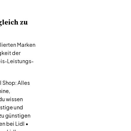
gleich zu
blierten Marken
gkeit der
eis-Leistungs-
l Shop: Alles
mine,
 du wissen
nstige und
zu günstigen
n bei Lidl
•