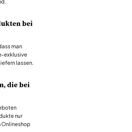
nd.
dukten bei
 dass man
e-exklusive
iefern lassen.
, die bei
geboten
dukte nur
m Onlineshop