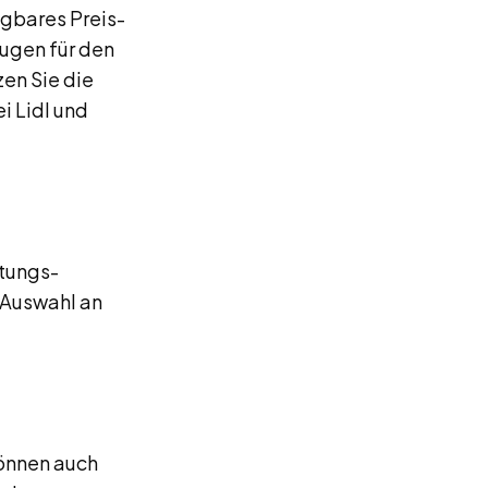
agbares Preis-
ugen für den
en Sie die
i Lidl und
stungs-
e Auswahl an
können auch