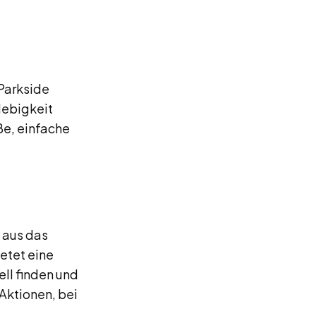
Parkside
lebigkeit
ße, einfache
 aus das
etet eine
ll finden und
Aktionen, bei