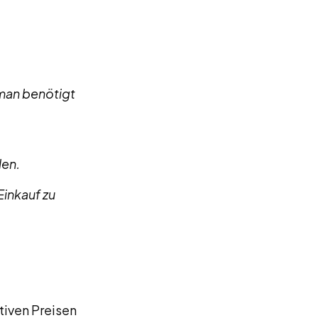
man benötigt
en.
inkauf zu
tiven Preisen