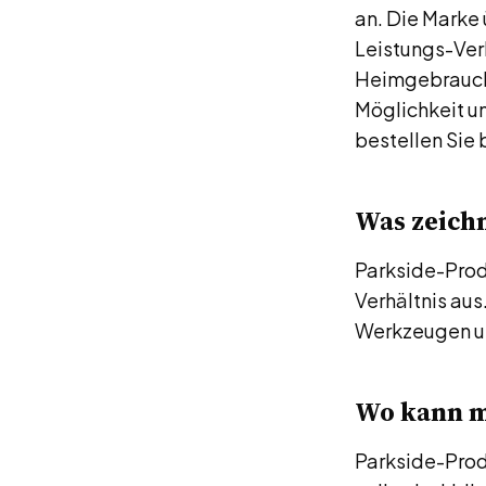
an. Die Marke 
Leistungs-Ver
Heimgebrauch i
Möglichkeit un
bestellen Sie
Was zeichn
Parkside-Produ
Verhältnis aus
Werkzeugen un
Wo kann m
Parkside-Produ