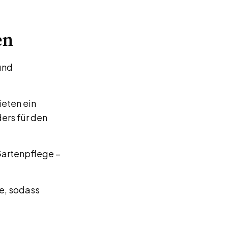
en
und
eten ein
ers für den
artenpflege –
ie, sodass