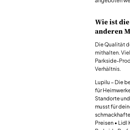
angeboten we
Wie ist di
anderen M
Die Qualität d
mithalten. Vie
Parkside-Prod
Verhältnis.
Lupilu – Die b
für Heimwerke
Standorte und
musst für dein
schmackhafte
Preisen
•
Lidl