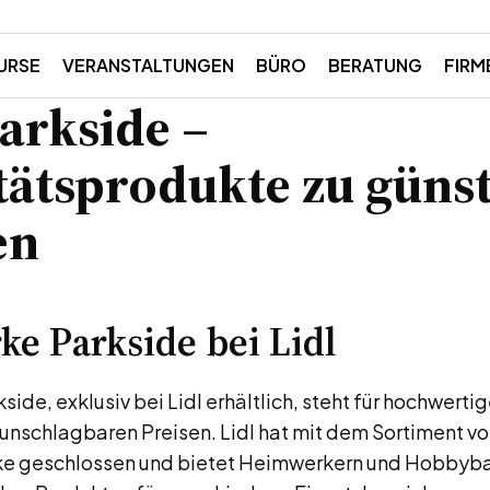
URSE
VERANSTALTUNGEN
BÜRO
BERATUNG
FIRM
Parkside –
tätsprodukte zu güns
en
ke Parkside bei Lidl
side, exklusiv bei Lidl erhältlich, steht für hochwer
unschlagbaren Preisen. Lidl hat mit dem Sortiment v
ke geschlossen und bietet Heimwerkern und Hobbyba