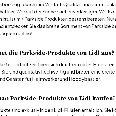
überzeugt durch ihre Vielfalt, Qualität und ein unschl
hältnis. Wer auf der Suche nach zuverlässigen Werkze
st, ist mit Parkside Produkten bestens beraten. Nutz
d entdecken Sie das breite Sortiment von Parkside be
 bequem online!
et die Parkside-Produkte von Lidl aus?
kte von Lidl zeichnen sich durch ein gutes Preis-Lei
. Sie sind qualitativ hochwertig und bieten eine breit
d Geräten für Heimwerker und Hobbybastler.
an Parkside-Produkte von Lidl kaufen?
kte sind exklusiv in den Lidl-Filialen erhältlich. Sie 