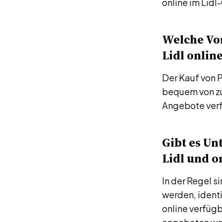
online im Lidl
Welche Vor
Lidl onlin
Der Kauf von P
bequem von zu
Angebote verf
Gibt es Un
Lidl und o
In der Regel s
werden, ident
online verfügb