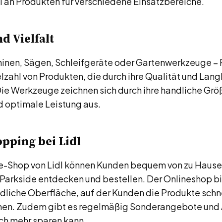
l an Produkten für verschiedene Einsatzbereiche.
d Vielfalt
nen, Sägen, Schleifgeräte oder Gartenwerkzeuge – 
elzahl von Produkten, die durch ihre Qualität und Lang
ie Werkzeuge zeichnen sich durch ihre handliche Grö
 optimale Leistung aus.
pping bei Lidl
e-Shop von Lidl können Kunden bequem von zu Hause
 Parkside entdecken und bestellen. Der Onlineshop bi
dliche Oberfläche, auf der Kunden die Produkte schne
nen. Zudem gibt es regelmäßig Sonderangebote und 
h mehr sparen kann.