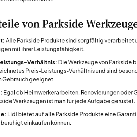
teile von Parkside Werkzeug
t:
Alle Parkside Produkte sind sorgfältig verarbeitet 
gen mit ihrer Leistungsfähigkeit.
eistungs-Verhältnis:
Die Werkzeuge von Parkside bi
ichnetes Preis-Leistungs-Verhältnis und sind besond
n Gebrauch geeignet.
:
Egal ob Heimwerkerarbeiten, Renovierungen oder G
kside Werkzeugen ist man für jede Aufgabe gerüstet.
ie:
Lidl bietet auf alle Parkside Produkte eine Garant
beruhigt einkaufen können.