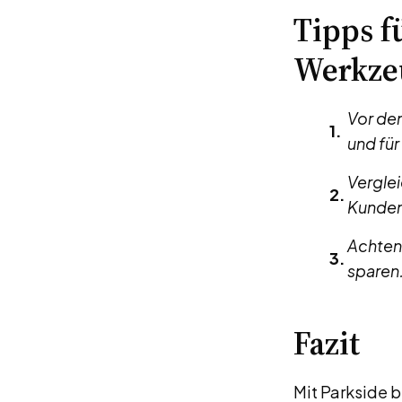
Tipps f
Werkze
Vor de
und fü
Verglei
Kunden
Achten
sparen
Fazit
Mit Parkside b