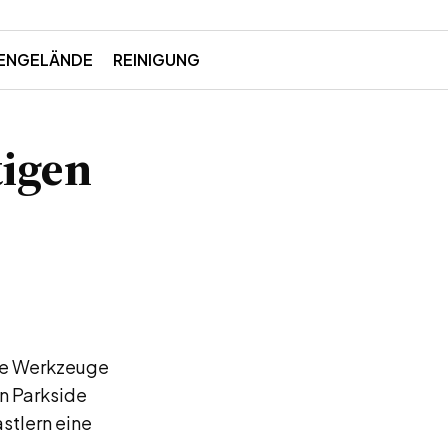
ENGELÄNDE
REINIGUNG
tigen
tige Werkzeuge
on Parkside
stlern eine