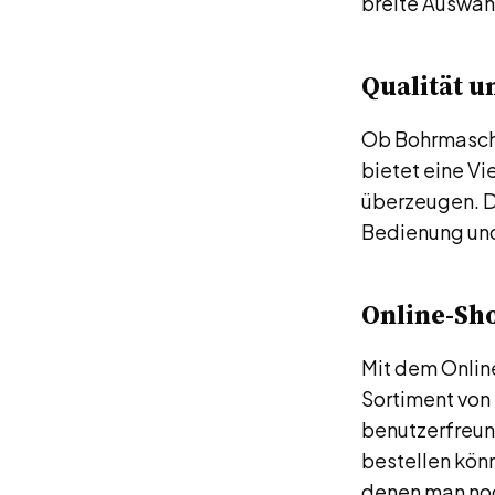
breite Auswah
Qualität un
Ob Bohrmaschi
bietet eine Vi
überzeugen. D
Bedienung und
Online-Sho
Mit dem Onlin
Sortiment von
benutzerfreun
bestellen kön
denen man noc