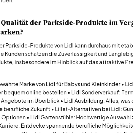
rden.
e Qualität der Parkside-Produkte im Ver
arken?
er Parkside-Produkte von Lidl kann durchaus mit eta
le Kunden schätzen die Zuverlässigkeit und Langlebi
ukte, insbesondere im Hinblick auf das attraktive Pr
ewährte Marke von Lidl für Babys und Kleinkinder
•
Lid
r bequem online bestellen
•
Lidl Sonderverkauf: Ter
 Angebote im Überblick
•
Lidl Ausbildung: Alles, was
e berufliche Zukunft
•
Lillet-Alternativen bei Lidl: Gü
 Optionen
•
Lidl Gartenstühle: Hochwertige Auswahl 
 Karriere: Entdecke spannende berufliche Möglichkeite