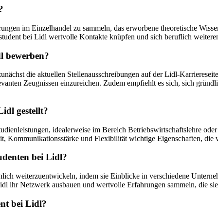
?
ahrungen im Einzelhandel zu sammeln, das erworbene theoretische Wisse
udent bei Lidl wertvolle Kontakte knüpfen und sich beruflich weitere
dl bewerben?
unächst die aktuellen Stellenausschreibungen auf der Lidl-Karriereseit
evanten Zeugnissen einzureichen. Zudem empfiehlt es sich, sich gründ
dl gestellt?
tudienleistungen, idealerweise im Bereich Betriebswirtschaftslehre ode
, Kommunikationsstärke und Flexibilität wichtige Eigenschaften, die 
udenten bei Lidl?
nlich weiterzuentwickeln, indem sie Einblicke in verschiedene Unterne
l ihr Netzwerk ausbauen und wertvolle Erfahrungen sammeln, die sie 
nt bei Lidl?