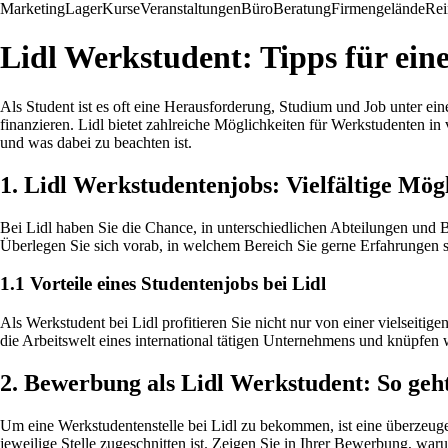
Marketing
Lager
Kurse
Veranstaltungen
Büro
Beratung
Firmengelände
Rei
Lidl Werkstudent: Tipps für eine
Als Student ist es oft eine Herausforderung, Studium und Job unter e
finanzieren. Lidl bietet zahlreiche Möglichkeiten für Werkstudenten i
und was dabei zu beachten ist.
1. Lidl Werkstudentenjobs: Vielfältige Mög
Bei Lidl haben Sie die Chance, in unterschiedlichen Abteilungen und B
Überlegen Sie sich vorab, in welchem Bereich Sie gerne Erfahrungen 
1.1 Vorteile eines Studentenjobs bei Lidl
Als Werkstudent bei Lidl profitieren Sie nicht nur von einer vielseitig
die Arbeitswelt eines international tätigen Unternehmens und knüpfen w
2. Bewerbung als Lidl Werkstudent: So geh
Um eine Werkstudentenstelle bei Lidl zu bekommen, ist eine überzeuge
jeweilige Stelle zugeschnitten ist. Zeigen Sie in Ihrer Bewerbung, war