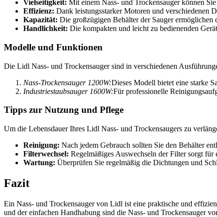
Vielseitigkeit:
Mit einem Nass- und Trockensauger können Sie 
Effizienz:
Dank leistungsstarker Motoren und verschiedenen Düs
Kapazität:
Die großzügigen Behälter der Sauger ermöglichen 
Handlichkeit:
Die kompakten und leicht zu bedienenden Gerät
Modelle und Funktionen
Die Lidl Nass- und Trockensauger sind in verschiedenen Ausführungen
Nass-Trockensauger 1200W:
Dieses Modell bietet eine starke S
Industriestaubsauger 1600W:
Für professionelle Reinigungsaufg
Tipps zur Nutzung und Pflege
Um die Lebensdauer Ihres Lidl Nass- und Trockensaugers zu verlänger
Reinigung:
Nach jedem Gebrauch sollten Sie den Behälter ent
Filterwechsel:
Regelmäßiges Auswechseln der Filter sorgt für e
Wartung:
Überprüfen Sie regelmäßig die Dichtungen und Schl
Fazit
Ein Nass- und Trockensauger von Lidl ist eine praktische und effizi
und der einfachen Handhabung sind die Nass- und Trockensauger von L