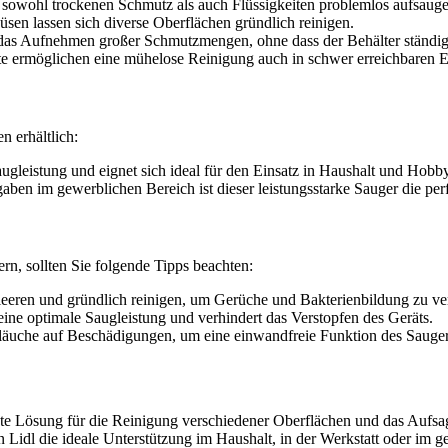
sowohl trockenen Schmutz als auch Flüssigkeiten problemlos aufsauge
en lassen sich diverse Oberflächen gründlich reinigen.
das Aufnehmen großer Schmutzmengen, ohne dass der Behälter ständig
e ermöglichen eine mühelose Reinigung auch in schwer erreichbaren 
 erhältlich:
augleistung und eignet sich ideal für den Einsatz in Haushalt und Hob
aben im gewerblichen Bereich ist dieser leistungsstarke Sauger die per
n, sollten Sie folgende Tipps beachten:
leeren und gründlich reinigen, um Gerüche und Bakterienbildung zu v
ine optimale Saugleistung und verhindert das Verstopfen des Geräts.
äuche auf Beschädigungen, um eine einwandfreie Funktion des Saugers
ente Lösung für die Reinigung verschiedener Oberflächen und das Aufsa
idl die ideale Unterstützung im Haushalt, in der Werkstatt oder im g