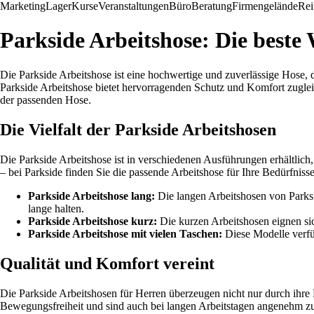
Marketing
Lager
Kurse
Veranstaltungen
Büro
Beratung
Firmengelände
Rei
Parkside Arbeitshose: Die beste
Die Parkside Arbeitshose ist eine hochwertige und zuverlässige Hose, d
Parkside Arbeitshose bietet hervorragenden Schutz und Komfort zugleic
der passenden Hose.
Die Vielfalt der Parkside Arbeitshosen
Die Parkside Arbeitshose ist in verschiedenen Ausführungen erhältlic
– bei Parkside finden Sie die passende Arbeitshose für Ihre Bedürfnisse
Parkside Arbeitshose lang:
Die langen Arbeitshosen von Parksi
lange halten.
Parkside Arbeitshose kurz:
Die kurzen Arbeitshosen eignen si
Parkside Arbeitshose mit vielen Taschen:
Diese Modelle verfüg
Qualität und Komfort vereint
Die Parkside Arbeitshosen für Herren überzeugen nicht nur durch ihre
Bewegungsfreiheit und sind auch bei langen Arbeitstagen angenehm zu